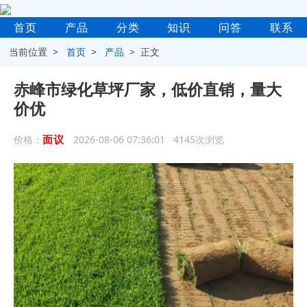
首页
产品
分类
知识
问答
联系
当前位置 >
首页
>
产品
> 正文
‌赤峰市绿化草坪厂家，低价直销，量大
价优
面议
价格：
2026-08-06 07:36:01 4145次浏览